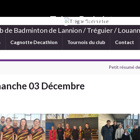
Trégor Badminton
b de Badminton de Lannion / Tréguier / Louann
s
Cagnotte Decathlon
Tournois du club
Contact
Petit résumé de 
imanche 03 Décembre