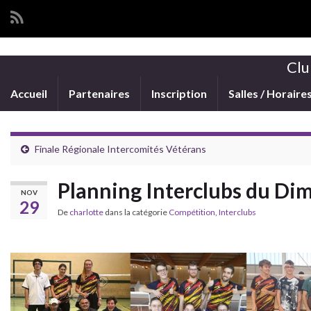
Clu
Accueil
Partenaires
Inscription
Salles / Horaire
Finale Régionale Intercomités Vétérans
Planning Interclubs du D
NOV
29
De
charlotte
dans la catégorie
Compétition
,
Interclubs