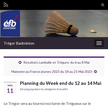
Tog
sear
Search for:
for
Trégor Badminton
Togg
navig
Résultats Lamballe et Trégunc du 6 au 8 Mai
Maïwenn au France jeunes 2023 du 18 au 21 Mai 2023
Planning du Week end du 12 au 14 Mai
MAI
11
De
peg peg
dans la catégorie
Actualité
Le Trégor sera au tournoi nocturne de Trégueux sur le