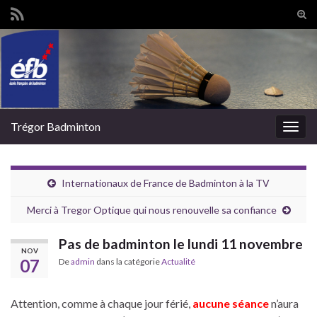
Tog
sear
Search for:
for
Trégor Badminton
Togg
navig
Internationaux de France de Badminton à la TV
Merci à Tregor Optique qui nous renouvelle sa confiance
Pas de badminton le lundi 11 novembre
NOV
07
De
admin
dans la catégorie
Actualité
Attention, comme à chaque jour férié,
aucune séance
n’aura