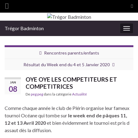
Tog
sea
Search for:
for
Trégor Badminton
Togg
navig
Rencontres parents/enfants
Résultat du Week end du 4 et 5 Janvier 2020
OYE OYE LES COMPETITEURS ET
JAN
COMPETITRICES
08
De
peg peg
dans la catégorie
Actualité
Comme chaque année le club de Plérin organise leur fameux
tournoi Océane qui tombe sur
le week end de pâques 11,
12 et 13 Avril 2020
et bien évidemment le tournoi est pris d
assaut dès la diffusion.