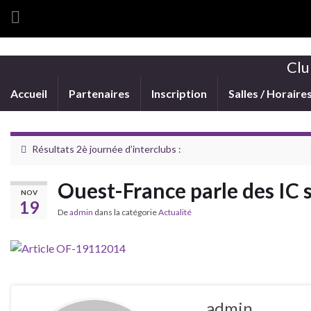
Clu
Accueil
Partenaires
Inscription
Salles / Horaire
Résultats 2è journée d’interclubs :
Ouest-France parle des IC 
NOV
19
De
admin
dans la catégorie
Actualité
admin