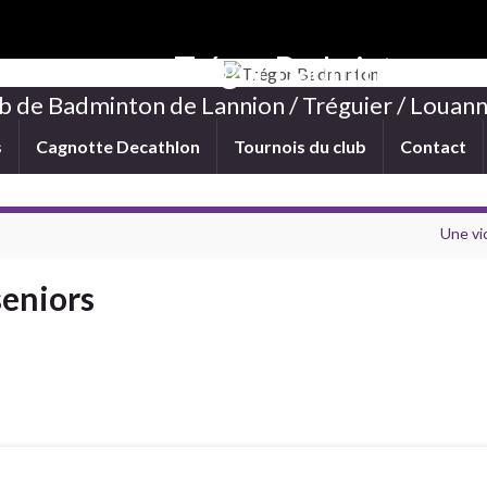
Trégor Badminton
b de Badminton de Lannion / Tréguier / Louann
s
Cagnotte Decathlon
Tournois du club
Contact
Une vi
seniors