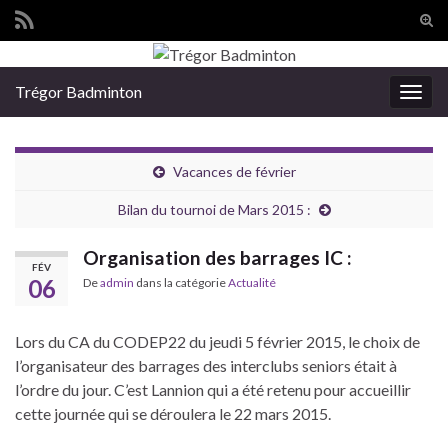
Tog
sear
Search for:
for
Trégor Badminton
Togg
navig
Vacances de février
Bilan du tournoi de Mars 2015 :
Organisation des barrages IC :
FÉV
06
De
admin
dans la catégorie
Actualité
Lors du CA du CODEP22 du jeudi 5 février 2015, le choix de
l’organisateur des barrages des interclubs seniors était à
l’ordre du jour. C’est Lannion qui a été retenu pour accueillir
cette journée qui se déroulera le 22 mars 2015.