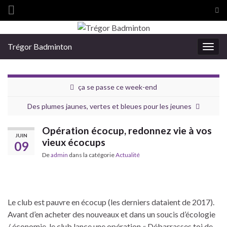
Tog
sea
Search for:
for
Trégor Badminton
Togg
navig
ça se passe ce week-end
Des plumes jaunes, vertes et bleues pour les jeunes
Opération écocup, redonnez vie à vos
JUIN
vieux écocups
09
De
admin
dans la catégorie
Actualité
Le club est pauvre en écocup (les derniers dataient de 2017).
Avant d’en acheter des nouveaux et dans un soucis d’écologie
/ économie, le club lance une opération « Débarrasses toi de