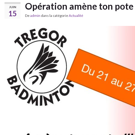
Opération amène ton pote
JUIN
15
De
admin
dans la catégorie
Actualité