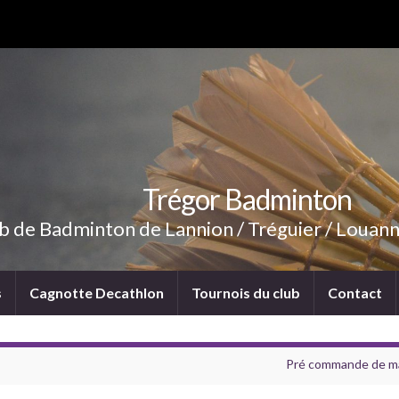
Trégor Badminton
b de Badminton de Lannion / Tréguier / Louann
s
Cagnotte Decathlon
Tournois du club
Contact
Pré commande de mail