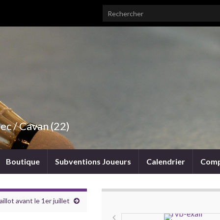
Search for:
ec / Cavan (22)
Boutique
Subventions Joueurs
Calendrier
Comp
lot avant le 1er juillet