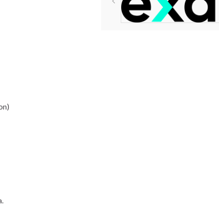
on)
a.