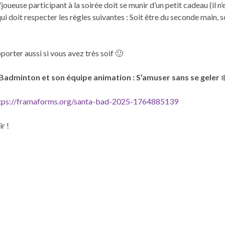
joueuse participant à la soirée doit se munir d’un petit cadeau (il n
ui doit respecter les règles suivantes : Soit être du seconde main, so
porter aussi si vous avez très soif 🙂
Badminton et son équipe animation : S’amuser sans se geler
❄
tps://framaforms.org/santa-bad-2025-1764885139
r !