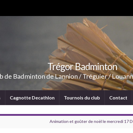
Trégor Badminton
b de Badminton de Lannion / Tréguier / Louann
s
Cagnotte Decathlon
Tournois du club
Contact
Animation et goûter de noël le mercredi 17 