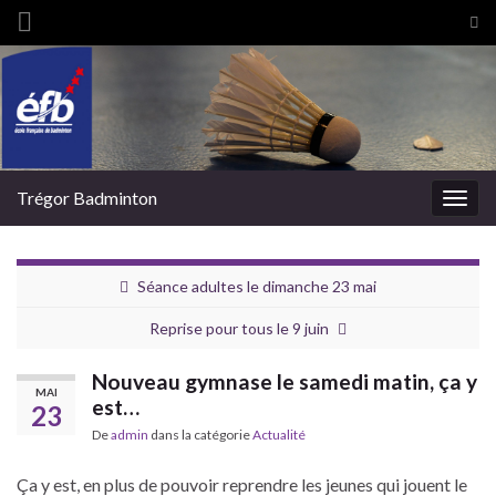
Tog
sea
Search for:
for
Trégor Badminton
Togg
navig
Séance adultes le dimanche 23 mai
Reprise pour tous le 9 juin
Nouveau gymnase le samedi matin, ça y
MAI
est…
23
De
admin
dans la catégorie
Actualité
Ça y est, en plus de pouvoir reprendre les jeunes qui jouent le