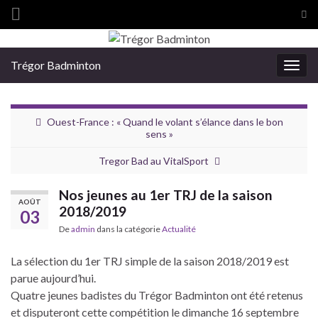
Tog
sea
Search for:
for
Trégor Badminton
Togg
navig
Ouest-France : « Quand le volant s’élance dans le bon
sens »
Tregor Bad au VitalSport
Nos jeunes au 1er TRJ de la saison
AOÛT
2018/2019
03
De
admin
dans la catégorie
Actualité
La sélection du 1er TRJ simple de la saison 2018/2019 est
parue aujourd’hui.
Quatre jeunes badistes du Trégor Badminton ont été retenus
et disputeront cette compétition le dimanche 16 septembre