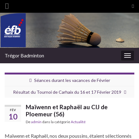
Tog
sea
Search for:
for
Trégor Badminton
Togg
navig
Séances durant les vacances de Février
Résultat du Tournoi de Carhaix du 16 et 17 Février 2019
Maïwenn et Raphaël au CIJ de
FÉV
Ploemeur (56)
10
De
admin
dans la catégorie
Actualité
Maïwenn et Raphaël, nos deux poussins, étaient sélectionnés