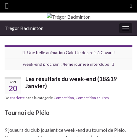
Tog
sea
Search for:
for
Trégor Badminton
Togg
navig
Une belle animation Galette des rois à Cavan !
week-end prochain : 4ème journée interclubs
Les résultats du week-end (18&19
JAN
Janvier)
20
De
charlotte
dans la catégorie
Compétition
,
Compétition adultes
Tournoi de Plélo
9 joueurs du club jouaient ce week-end au tournoi de Plélo.