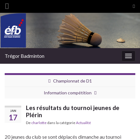
Tog
sea
Search for:
for
Trégor Badminton
Togg
navig
Championnat de D1
Information compétition
Les résultats du tournoi jeunes de
JAN
Plérin
17
De
charlotte
dans la catégorie
Actualité
20 jeunes du club se sont déplacés dimanche au tournoi