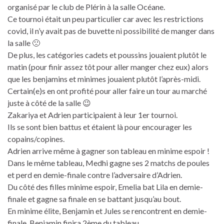
organisé par le club de Plérin à la salle Océane.
Ce tournoi était un peu particulier car avec les restrictions
covid, il n’y avait pas de buvette ni possibilité de manger dans
la salle 🙁
De plus, les catégories cadets et poussins jouaient plutôt le
matin (pour finir assez tôt pour aller manger chez eux) alors
que les benjamins et minimes jouaient plutôt l’après-midi.
Certain(e)s en ont profité pour aller faire un tour au marché
juste à côté de la salle 😉
Zakariya et Adrien participaient à leur 1er tournoi.
Ils se sont bien battus et étaient là pour encourager les
copains/copines.
Adrien arrive même à gagner son tableau en minime espoir !
Dans le même tableau, Medhi gagne ses 2 matchs de poules
et perd en demie-finale contre l’adversaire d’Adrien.
Du côté des filles minime espoir, Emelia bat Lila en demie-
finale et gagne sa finale en se battant jusqu’au bout.
En minime élite, Benjamin et Jules se rencontrent en demie-
finale. Benjamin finira 2ème du tableau.