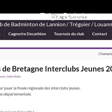
Trégor Badminton
b de Badminton de Lannion / Tréguier / Louann
s
Cagnotte Decathlon
Tournois du club
Contact
Champio
 de Bretagne Interclubs Jeunes 2
eunes
,
Interclubs
jouer la finale régionale des interclubs jeunes.
ne départementale.
ver jusqu’à la salle !