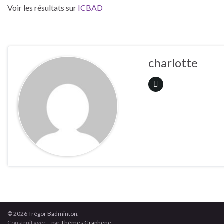
Voir les résultats sur
ICBAD
charlotte
© 2026 Trégor Badminton.
Construit avec
par
Thèmes Graphene
.