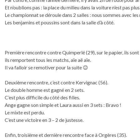
Et n’oublions pas : la place du milieu dans la voiture n’est pas p
Le championnat se déroule dans 2 salles : nous sommes avec les
Les benjamins et poussins sont dans la salle d’à côté.
Première rencontre contre Quimperlé (29), sur le papier, ils sont 
ils remportent tous les matchs, aïe aë aïe.
Il va falloir se remotiver pour la suite 😉
Deuxième rencontre, c’est contre Kervignac (56).
Le double homme est gagné en 2 sets.
C’est plus difficile du côté des filles.
Ange gagne son simple et Laura aussi en 3 sets : Bravo !
Le mixte est perdu.
C’est une victoire en 3 – 2 de justesse.
Enfin, troisième et dernière rencontre face à Orgères (35).