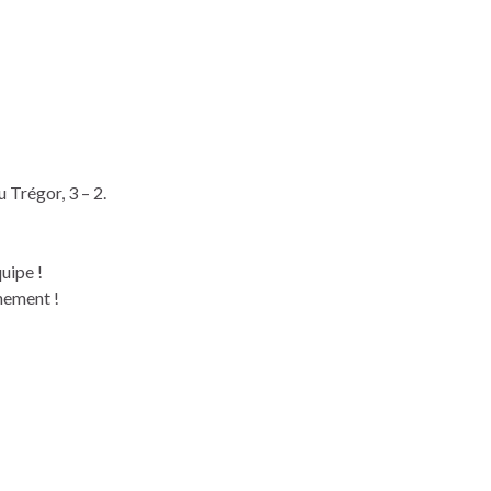
 Trégor, 3 – 2.
uipe !
inement !