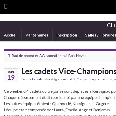
Clu
Accueil
Partenaires
Inscription
Salles / Horaire
Bad de promo et AG samedi 14 h à Park Nevez
Les cadets Vice-Champions
JUIN
19
De
charlotte
dans la catégorie
Actualité
,
Compétition
,
competition j
Ce weekend 4 cadets du trégor se sont déplacés à Kervignac pour 
Chaque département était représenté par une équipe champion
Les autres équipes étaient : Quimperlé, Kervignac et Orgères.
L’équipe était composée de : Laura, Emelia, Ange et Benjamin.
Par contre, comme l’année dernière, il y avait 2h de route pour arri