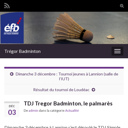
Tog
sear
Search for:
for
Trégor Badminton
Togg
navig
Dimanche 3 décembre : Tournoi jeunes à Lannion (salle de
l’IUT)
Résultat du tournoi de Loudéac
TDJ Tregor Badminton, le palmarès
DÉC
03
De
admin
dans la catégorie
Actualité
Dimanche 3 décembre à Lannion s’est déroulé le TDJ Simple