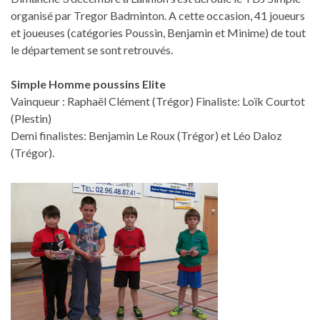
organisé par Tregor Badminton. A cette occasion, 41 joueurs
et joueuses (catégories Poussin, Benjamin et Minime) de tout
le département se sont retrouvés.
Simple Homme poussins Elite
Vainqueur : Raphaël Clément (Trégor) Finaliste: Loïk Courtot
(Plestin)
Demi finalistes: Benjamin Le Roux (Trégor) et Léo Daloz
(Trégor).