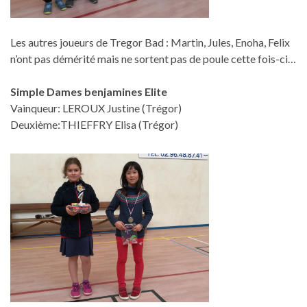
Les autres joueurs de Tregor Bad : Martin, Jules, Enoha, Felix
n’ont pas démérité mais ne sortent pas de poule cette fois-ci…
Simple Dames benjamines Elite
Vainqueur: LEROUX Justine (Trégor)
Deuxième:THIEFFRY Elisa (Trégor)