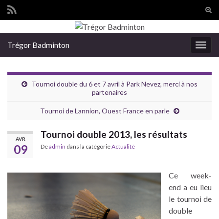
Tog
sear
Search for:
for
Trégor Badminton
Togg
navig
Tournoi double du 6 et 7 avril à Park Nevez, merci à nos
partenaires
Tournoi de Lannion, Ouest France en parle
Tournoi double 2013, les résultats
AVR
09
De
admin
dans la catégorie
Actualité
Ce week-
end a eu lieu
le tournoi de
double