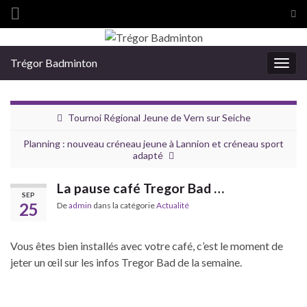
Tog
sea
Search for:
for
Trégor Badminton
Togg
navig
Tournoi Régional Jeune de Vern sur Seiche
Planning : nouveau créneau jeune à Lannion et créneau sport
adapté
La pause café Tregor Bad …
SEP
25
De
admin
dans la catégorie
Actualité
Vous êtes bien installés avec votre café, c’est le moment de
jeter un œil sur les infos Tregor Bad de la semaine.