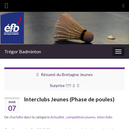
Tog
sea
Search for:
for
Trégor Badminton
Togg
navig
Résumé du Bretagne Jeunes
Surprise !!!! :)
Interclubs Jeunes (Phase de poules)
MAR
07
De
charlotte
dans la catégorie
Actualité
,
competition jeunes
,
Interclubs