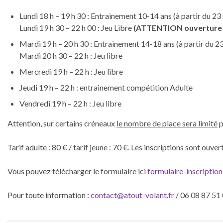
Lundi 18 h – 19 h 30 : Entrainement 10-14 ans (à partir du 23
Lundi 19 h 30 – 22 h 00 : Jeu Libre
(ATTENTION ouverture de
Mardi 19 h – 20 h 30 : Entrainement 14-18 ans (à partir du 23
Mardi 20 h 30 – 22 h : Jeu libre
Mercredi 19 h – 22 h : Jeu libre
Jeudi 19 h – 22 h : entrainement compétition Adulte
Vendredi 19 h – 22 h : Jeu libre
Attention, sur certains créneaux
le nombre de place sera limité
p
Tarif adulte : 80 € / tarif jeune : 70 €. Les inscriptions sont ouver
Vous pouvez télécharger le formulaire ici
formulaire-inscripti
Pour toute information :
contact@atout-volant.fr
/ 06 08 87 51