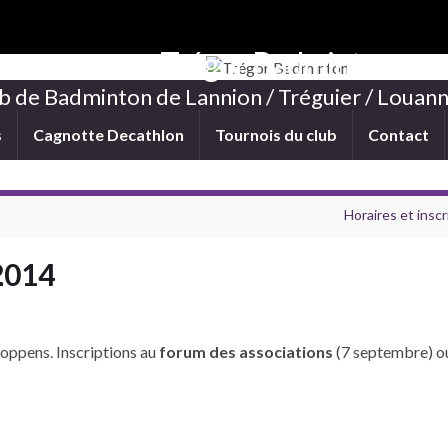
Trégor Badminton
b de Badminton de Lannion / Tréguier / Louann
s
Cagnotte Decathlon
Tournois du club
Contact
Horaires et insc
 2014
Coppens. Inscriptions au
forum des associations
(7 septembre) ou