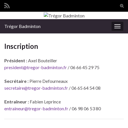
Tog
sear
Search for:
for
Trégor Badminton
Togg
navig
Inscription
Président :
Axel Bouteiller
president@tregor-badminton.fr
/ 06 66 45 29 75
Secrétaire :
Pierre Defourneaux
secretaire@tregor-badminton.fr
/ 06 65 64 54 08
Entraîneur :
Fabien Leprince
entraineur@tregor-badminton.fr
/ 06 98 06 53 80