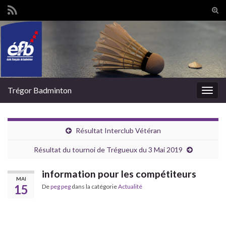
Tog
sear
Search for:
for
Trégor Badminton
Togg
navig
Résultat Interclub Vétéran
Résultat du tournoi de Trégueux du 3 Mai 2019
information pour les compétiteurs
MAI
15
De
peg peg
dans la catégorie
Actualité