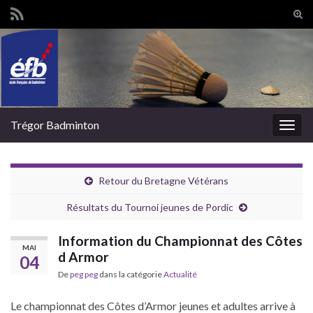
Tog
sear
Search for:
for
Trégor Badminton
Togg
navig
Retour du Bretagne Vétérans
Résultats du Tournoi jeunes de Pordic
Information du Championnat des Côtes
MAI
d Armor
04
De
peg peg
dans la catégorie
Actualité
Le championnat des Côtes d’Armor jeunes et adultes arrive à