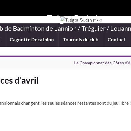
Trégor Badminton
b de Badminton de Lannion / Tréguier / Louann
s
Cagnotte Decathlon
Tournois du club
Contact
Le Championnat des Côtes d’A
es d’avril
annionnais changent, les seules séances restantes sont du jeu libre :