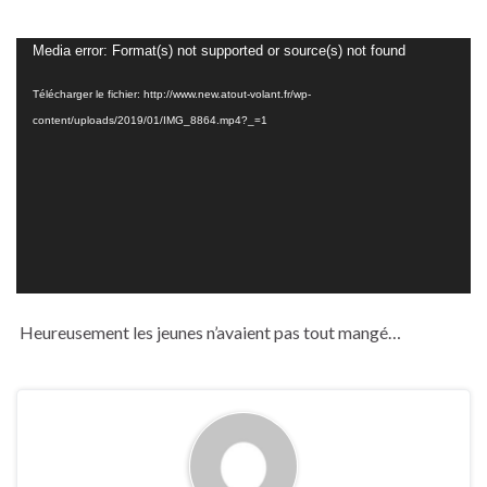
Lecteur
Media error: Format(s) not supported or source(s) not found
vidéo
Télécharger le fichier: http://www.new.atout-volant.fr/wp-
content/uploads/2019/01/IMG_8864.mp4?_=1
Heureusement les jeunes n’avaient pas tout mangé…