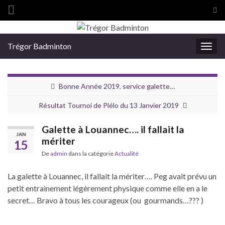
Tog
sea
Search for:
for
Trégor Badminton
Togg
navig
Bonne Année 2019, service galette…
Résultat Tournoi de Plélo du 13 Janvier 2019
Galette à Louannec…. il fallait la
JAN
mériter
15
De
admin
dans la catégorie
Actualité
La galette à Louannec, il fallait la mériter…. Peg avait prévu un
petit entrainement légèrement physique comme elle en a le
secret… Bravo à tous les courageux (ou gourmands…??? )