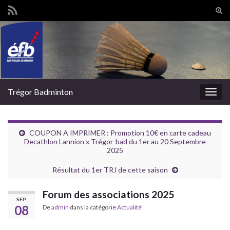
Tog
sear
Search for:
for
Trégor Badminton
Togg
navig
COUPON A IMPRIMER : Promotion 10€ en carte cadeau
Decathlon Lannion x Trégor-bad du 1er au 20 Septembre
2025
Résultat du 1er TRJ de cette saison
Forum des associations 2025
SEP
08
De
admin
dans la catégorie
Actualité