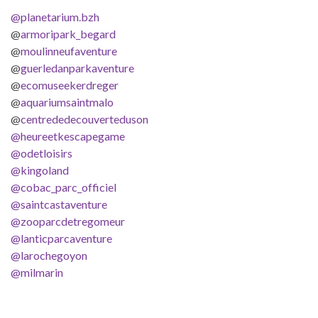
@planetarium.bzh
@
armoripark_begard
@
moulinneufaventure
@
guerledanparkaventure
@
ecomuseekerdreger
@
aquariumsaintmalo
@
centrededecouverteduson
@heureetkescapegame
@odetloisirs
@kingoland
@cobac_parc_officiel
@saintcastaventure
@zooparcdetregomeur
@lanticparcaventure
@larochegoyon
@milmarin