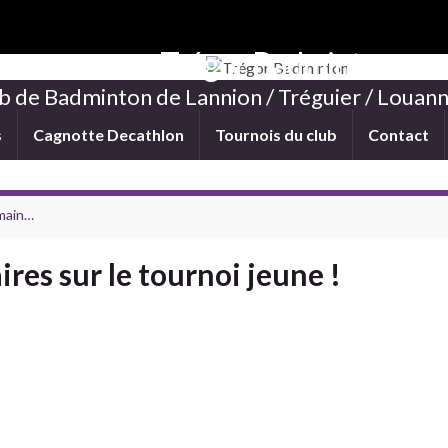
Trégor Badminton
b de Badminton de Lannion / Tréguier / Louann
s
Cagnotte Decathlon
Tournois du club
Contact
 main…
res sur le tournoi jeune !