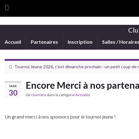
Clu
Accueil
Partenaires
Inscription
Salles / Horaire
Tournoi Jeune 2026, c’est dimanche prochain : un petit coup de
Encore Merci à nos partenai
MAR
30
De
charlotte
dans la catégorie
Actualité
Un grand merci à nos sponsors pour le tournoi jeune !