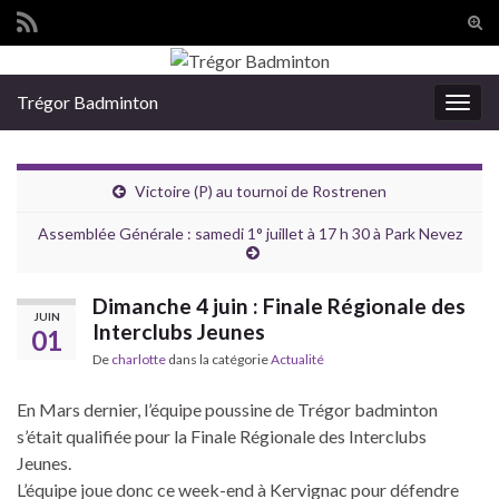
Tog
sear
Search for:
for
Trégor Badminton
Togg
navig
Victoire (P) au tournoi de Rostrenen
Assemblée Générale : samedi 1° juillet à 17 h 30 à Park Nevez
Dimanche 4 juin : Finale Régionale des
JUIN
Interclubs Jeunes
01
De
charlotte
dans la catégorie
Actualité
En Mars dernier, l’équipe poussine de Trégor badminton
s’était qualifiée pour la Finale Régionale des Interclubs
Jeunes.
L’équipe joue donc ce week-end à Kervignac pour défendre