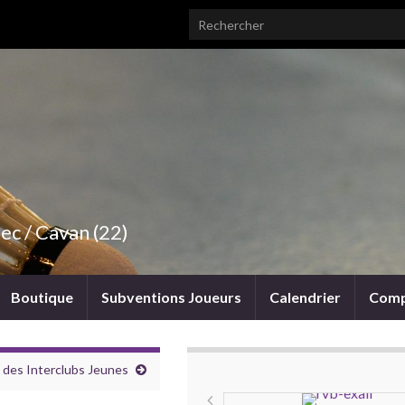
Search for:
ec / Cavan (22)
Boutique
Subventions Joueurs
Calendrier
Comp
e des Interclubs Jeunes