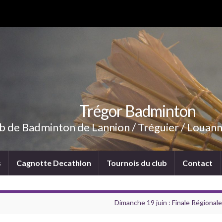
Trégor Badminton
b de Badminton de Lannion / Tréguier / Louann
s
Cagnotte Decathlon
Tournois du club
Contact
Dimanche 19 juin : Finale Régional