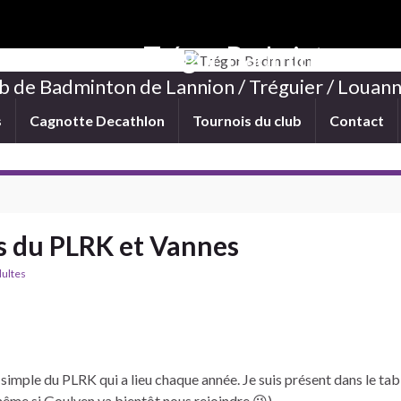
Trégor Badminton
b de Badminton de Lannion / Tréguier / Louann
s
Cagnotte Decathlon
Tournois du club
Contact
s du PLRK et Vannes
dultes
simple du PLRK qui a lieu chaque année. Je suis présent dans le ta
même si Goulven va bientôt nous rejoindre 😉).