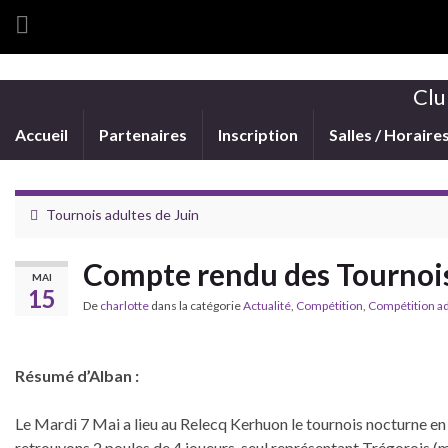
Clu
Accueil
Partenaires
Inscription
Salles / Horaire
Tournois adultes de Juin
Compte rendu des Tournoi
MAI
15
De
charlotte
dans la catégorie
Actualité
,
Compétition
,
Compétition a
Résumé d’Alban :
Le Mardi 7 Mai a lieu au Relecq Kerhuon le tournois nocturne en 
retrouvons 2 poules de 4 joueurs, seul représentant Trégorois (