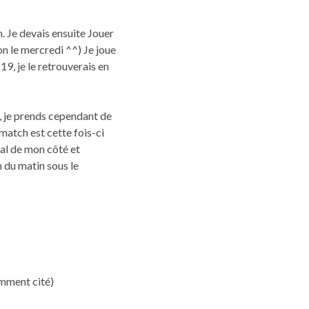
 Je devais ensuite Jouer
on le mercredi ^^) Je joue
9, je le retrouverais en
, je prends cependant de
 match est cette fois-ci
tal de mon côté et
h du matin sous le
emment cité)