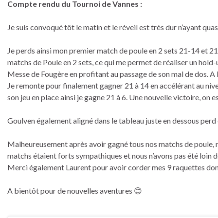
Compte rendu du Tournoi de Vannes :
Je suis convoqué tôt le matin et le réveil est très dur n’ayant qua
Je perds ainsi mon premier match de poule en 2 sets 21-14 et 21
matchs de Poule en 2 sets, ce qui me permet de réaliser un hold-u
Messe de Fougère en profitant au passage de son mal de dos. A li
Je remonte pour finalement gagner 21 à 14 en accélérant au nive
son jeu en place ainsi je gagne 21 à 6. Une nouvelle victoire, on
Goulven également aligné dans le tableau juste en dessous perd e
Malheureusement après avoir gagné tous nos matchs de poule, no
matchs étaient forts sympathiques et nous n’avons pas été loin d
Merci également Laurent pour avoir corder mes 9 raquettes dont
A bientôt pour de nouvelles aventures 😊