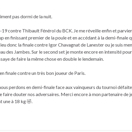
siment pas dormi de la nuit.
-19 contre Thibault Fénérol du BCK. Je me réveille enfin et parvie
p en finissant premier de la poule et en accédant à la demi-finale 
eu donc la finale contre Igor Chavagnat de Lanester ou je suis mené
au des Jambes. Sur le second set je monte encore en intensité pour 
 essaye de faire la même chose en double le lendemain.
n finale contre un très bon joueur de Paris.
us perdons en demi-finale face aux vainqueurs du tournoi défaite
e faire douter nos adversaires. Merci encore à mon partenaire de j
 une à 18 kg 🤣.