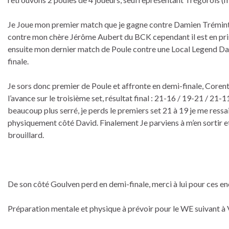
Je Joue mon premier match que je gagne contre Damien Trémintin
contre mon chère Jérôme Aubert du BCK cependant il est en prise à
ensuite mon dernier match de Poule contre une Local Legend David
finale.
Je sors donc premier de Poule et affronte en demi-finale, Coren
l’avance sur le troisième set, résultat final : 21-16 / 19-21 / 21-
beaucoup plus serré, je perds le premiers set 21 à 19 je me ressa
physiquement côté David. Finalement Je parviens à m’en sortir et
brouillard.
De son côté Goulven perd en demi-finale, merci à lui pour ces 
Préparation mentale et physique à prévoir pour le WE suivant à