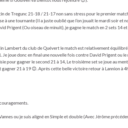
 de Tregunc 21-18 / 21-17 non sans stress pour le premier match.
 une tournante (Il a juste oublié que l’on jouait le mardi soir et n
 Prigent (Ou oiseau de minuit), je gagne le match en 2 sets 14 et 1
tin Lambert du club de Quévert le match est relativement équilibré
11. Je joue donc en final une nouvelle fois contre David Prigent ou le
isie pour gagner le second 21 à 14, Le troisième set se joue au men
 gagner 21 à 19 😊. Après cette belle victoire retour à Lannion à 4
encouragements.
 Vannes ou je suis aligné en Simple et double (Avec Jérôme précéd