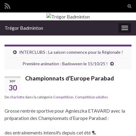
Tog
sear
Search for:
for
Trégor Badminton
Togg
navig
INTERCLUBS : La saison commence pour la Régionale !
Première animation : Badoween le 15/10/25 !
Championnats d’Europe Parabad
SEP
30
De
charlotte
dans la catégorie
Compétition
,
Compétition adultes
Grosse rentrée sportive pour Agnieszka ETAVARD avec la
préparation des Championnats d’Europe Parabad :
des entraînements intensifs depuis cet été 🏸