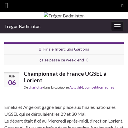
Tog
sea
Search for:
for
Trégor Badminton
Togg
navig
Finale Interclubs Garçons
ça se passe ce week-end
Championnat de France UGSEL à
JUIN
Lorient
06
De
charlotte
dans la catégorie
Actualité
,
competition jeunes
Emélia et Ange ont gagné leur place aux finales nationales
UGSEL qui se déroulaient les 29 et 30 Mai.
Le départ était fixé au Mercredi après-midi, direction Lorient.
C’est cool , il y a une piscine dans le camping, à peine arrivés et