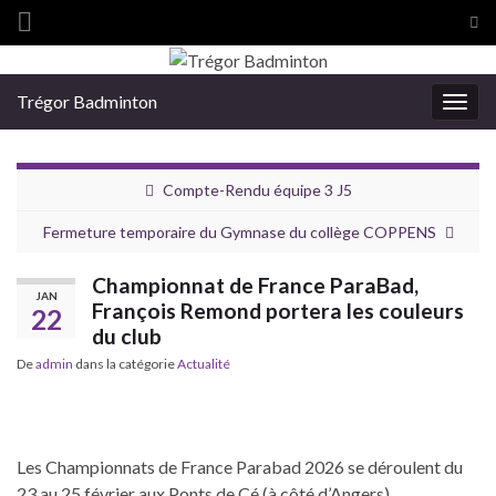
Tog
sea
Search for:
for
Trégor Badminton
Togg
navig
Compte-Rendu équipe 3 J5
Fermeture temporaire du Gymnase du collège COPPENS
Championnat de France ParaBad,
JAN
François Remond portera les couleurs
22
du club
De
admin
dans la catégorie
Actualité
Les Championnats de France Parabad 2026 se déroulent du
23 au 25 février aux Ponts de Cé (à côté d’Angers).