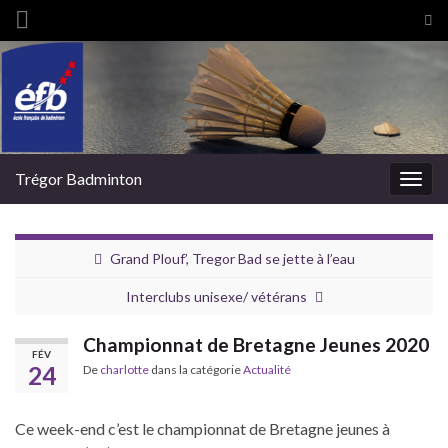
Tog
sea
Search for:
for
Trégor Badminton
Togg
navig
Grand Plouf’, Tregor Bad se jette à l’eau
Interclubs unisexe/ vétérans
Championnat de Bretagne Jeunes 2020
FÉV
24
De
charlotte
dans la catégorie
Actualité
Ce week-end c’est le championnat de Bretagne jeunes à