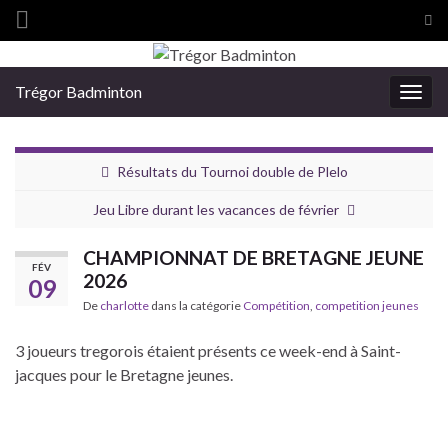
Tog
sea
Search for:
for
Trégor Badminton
Togg
navig
Résultats du Tournoi double de Plelo
Jeu Libre durant les vacances de février
CHAMPIONNAT DE BRETAGNE JEUNE
FÉV
2026
09
De
charlotte
dans la catégorie
Compétition
,
competition jeunes
3 joueurs tregorois étaient présents ce week-end à Saint-
jacques pour le Bretagne jeunes.