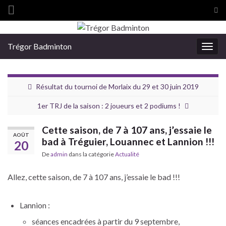
Tog
sea
Search for:
for
Trégor Badminton
Togg
navig
Résultat du tournoi de Morlaix du 29 et 30 juin 2019
1er TRJ de la saison : 2 joueurs et 2 podiums !
Cette saison, de 7 à 107 ans, j’essaie le
AOÛT
bad à Tréguier, Louannec et Lannion !!!
20
De
admin
dans la catégorie
Actualité
Allez, cette saison, de 7 à 107 ans, j’essaie le bad !!!
Lannion :
séances encadrées à partir du 9 septembre,