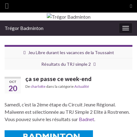
Tog
sea
Search for:
for
Trégor Badminton
Togg
navig
Jeu Libre durant les vacances de la Toussaint
Résultats du TRJ simple 2
ça se passe ce week-end
OCT
20
De
charlotte
dans la catégorie
Actualité
Samedi, c’est la 2ème étape du Circuit Jeune Régional.
Maïwenn est sélectionnée au TRJ Simple 2 Elite à Rostrenen.
Vous pouvez suivre les résultats sur
Badnet
.