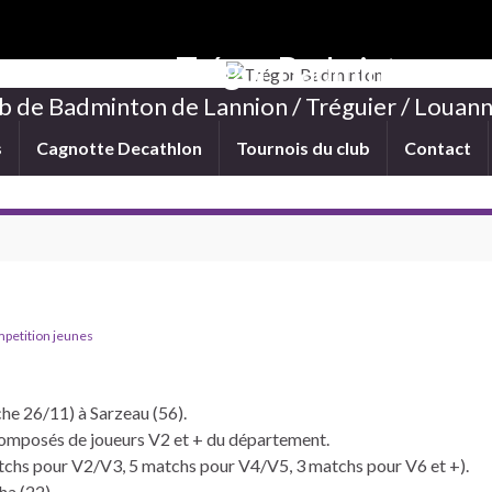
Trégor Badminton
b de Badminton de Lannion / Tréguier / Louann
s
Cagnotte Decathlon
Tournois du club
Contact
petition jeunes
he 26/11) à Sarzeau (56).
composés de joueurs V2 et + du département.
chs pour V2/V3, 5 matchs pour V4/V5, 3 matchs pour V6 et +).
ha (22).