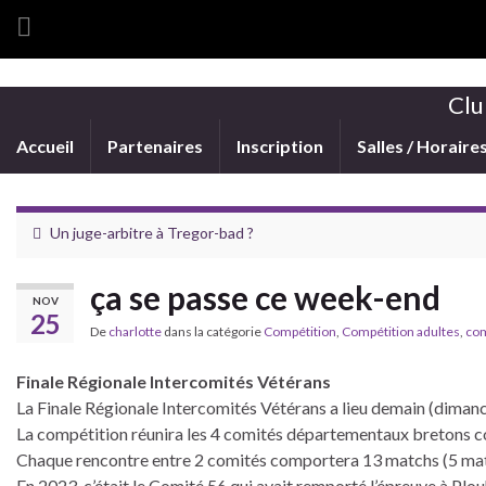
Clu
Accueil
Partenaires
Inscription
Salles / Horaire
Un juge-arbitre à Tregor-bad ?
ça se passe ce week-end
NOV
25
De
charlotte
dans la catégorie
Compétition
,
Compétition adultes
,
com
Finale Régionale Intercomités Vétérans
La Finale Régionale Intercomités Vétérans a lieu demain (dimanc
La compétition réunira les 4 comités départementaux bretons 
Chaque rencontre entre 2 comités comportera 13 matchs (5 mat
En 2023, c’était le Comité 56 qui avait remporté l’épreuve à Plou