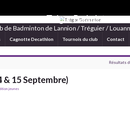
Trégor Badminton
b de Badminton de Lannion / Tréguier / Louann
s
Cagnotte Decathlon
Tournois du club
Contact
Résultats d
4 & 15 Septembre)
ition jeunes