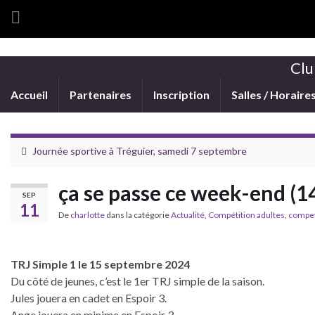
Clu
Accueil
Partenaires
Inscription
Salles / Horaire
Journée sportive à Tréguier, samedi 7 septembre
ça se passe ce week-end (1
SEP
11
De
charlotte
dans la catégorie
Actualité
,
Compétition adultes
,
compet
TRJ Simple 1 le 15 septembre 2024
Du côté de jeunes, c’est le 1er TRJ simple de la saison.
Jules jouera en cadet en Espoir 3.
Ange jouera en minime en Espoir 3.