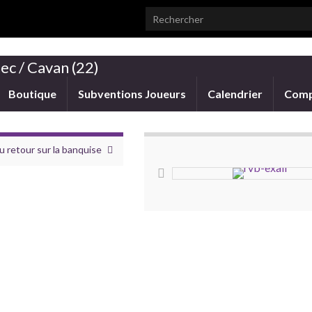
Search for:
ec / Cavan (22)
Boutique
Subventions Joueurs
Calendrier
Comp
u retour sur la banquise