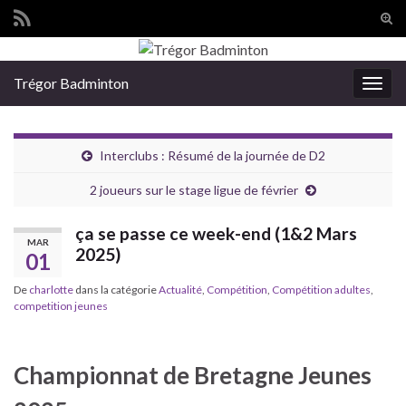
Tog
sear
Search for:
for
Trégor Badminton
Togg
navig
Interclubs : Résumé de la journée de D2
2 joueurs sur le stage ligue de février
ça se passe ce week-end (1&2 Mars
MAR
2025)
01
De
charlotte
dans la catégorie
Actualité
,
Compétition
,
Compétition adultes
,
competition jeunes
Championnat de Bretagne Jeunes