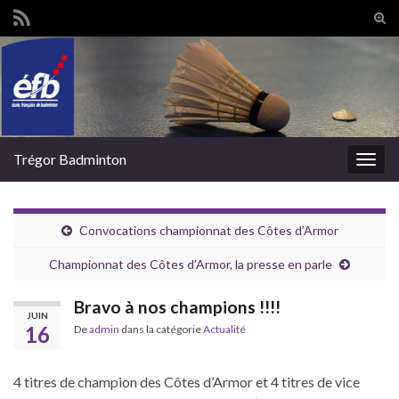
Tog
sear
Search for:
for
Trégor Badminton
Togg
navig
Convocations championnat des Côtes d’Armor
Championnat des Côtes d’Armor, la presse en parle
Bravo à nos champions !!!!
JUIN
16
De
admin
dans la catégorie
Actualité
4 titres de champion des Côtes d’Armor et 4 titres de vice