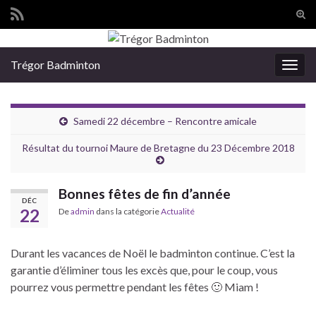
Tog
sear
Search for:
for
Trégor Badminton
Togg
navig
Samedi 22 décembre – Rencontre amicale
Résultat du tournoi Maure de Bretagne du 23 Décembre 2018
Bonnes fêtes de fin d’année
DÉC
22
De
admin
dans la catégorie
Actualité
Durant les vacances de Noël le badminton continue. C’est la
garantie d’éliminer tous les excès que, pour le coup, vous
pourrez vous permettre pendant les fêtes 🙂 Miam !