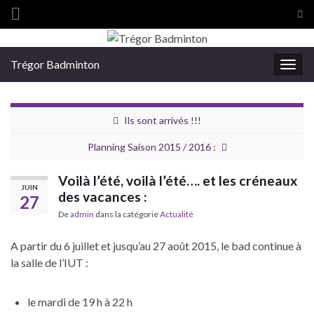
Tog
sea
Search for:
for
Trégor Badminton
Togg
navig
Ils sont arrivés !!!
Planning Saison 2015 / 2016 :
Voilà l’été, voilà l’été…. et les créneaux
JUIN
des vacances :
27
De
admin
dans la catégorie
Actualité
A partir du 6 juillet et jusqu’au 27 août 2015, le bad continue à
la salle de l’IUT :
le mardi de 19 h à 22 h