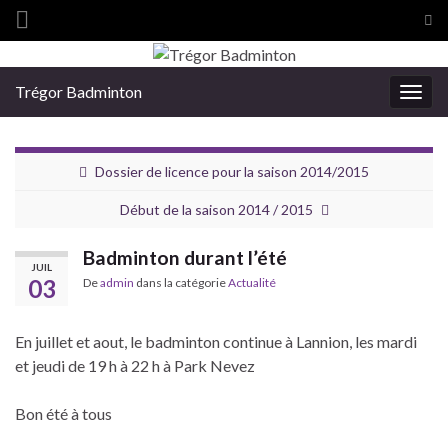
Tog
sea
Search for:
for
Trégor Badminton
Togg
navig
Dossier de licence pour la saison 2014/2015
Début de la saison 2014 / 2015
Badminton durant l’été
JUIL
03
De
admin
dans la catégorie
Actualité
En juillet et aout, le badminton continue à Lannion, les mardi
et jeudi de 19 h à 22 h à Park Nevez
Bon été à tous