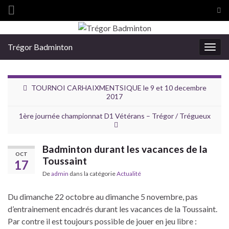
Tog
sea
Search for:
for
Trégor Badminton
Togg
navig
TOURNOI CARHAIXMENTSIQUE le 9 et 10 decembre
2017
1ère journée championnat D1 Vétérans – Trégor / Trégueux
Badminton durant les vacances de la
OCT
Toussaint
17
De
admin
dans la catégorie
Actualité
Du dimanche 22 octobre au dimanche 5 novembre, pas
d’entrainement encadrés durant les vacances de la Toussaint.
Par contre il est toujours possible de jouer en jeu libre :