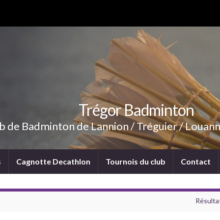
Trégor Badminton
b de Badminton de Lannion / Tréguier / Louann
s
Cagnotte Decathlon
Tournois du club
Contact
Résulta