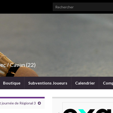
Search for:
ec / Cavan (22)
Boutique
Subventions Joueurs
Calendrier
Comp
t journée de Régional 3