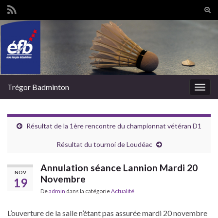
Tog
sear
Search for:
for
Trégor Badminton
Togg
navig
Résultat de la 1ère rencontre du championnat vétéran D1
Résultat du tournoi de Loudéac
Annulation séance Lannion Mardi 20
NOV
Novembre
19
De
admin
dans la catégorie
Actualité
L’ouverture de la salle n’étant pas assurée mardi 20 novembre