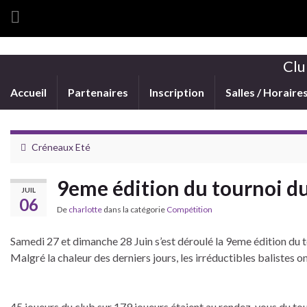
Clu
Accueil
Partenaires
Inscription
Salles / Horaire
Créneaux Eté
9eme édition du tournoi du
JUIL
06
De
charlotte
dans la catégorie
Compétition
Samedi 27 et dimanche 28 Juin s’est déroulé la 9eme édition du 
Malgré la chaleur des derniers jours, les irréductibles balistes 
45 joueurs du club sur 179 joueurs étaient au rendez-vous du t