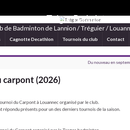
Trégor Badminton
b de Badminton de Lannion / Tréguier / Louann
s
Cagnotte Decathlon
Tournois du club
Contact
Du nouveau en septemb
 carpont (2026)
tournoi du Carpont à Louannec organisé par le club.
ont répondu présents pour un des derniers tournois de la saison.
ournoi du Carpont organisé par le Tregor badminton.