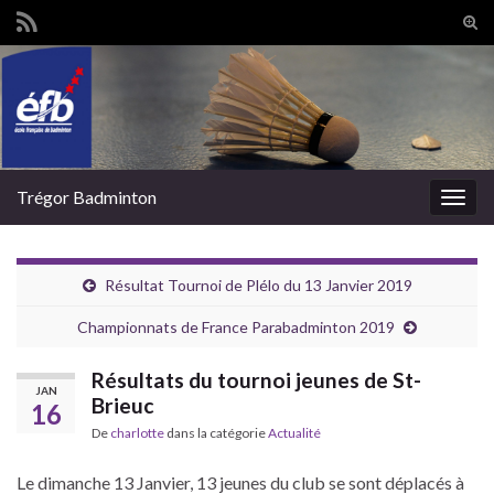
Tog
sear
Search for:
for
Trégor Badminton
Togg
navig
Résultat Tournoi de Plélo du 13 Janvier 2019
Championnats de France Parabadminton 2019
Résultats du tournoi jeunes de St-
JAN
Brieuc
16
De
charlotte
dans la catégorie
Actualité
Le dimanche 13 Janvier, 13 jeunes du club se sont déplacés à