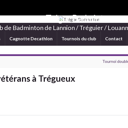
Trégor Badminton
b de Badminton de Lannion / Tréguier / Louann
s
Cagnotte Decathlon
Tournois du club
Contact
Tournoi double
vétérans à Trégueux