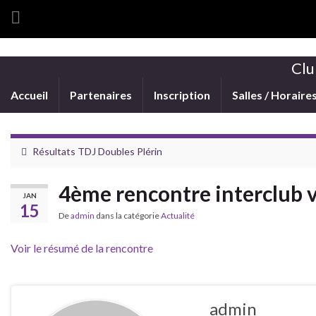
Clu
Accueil
Partenaires
Inscription
Salles / Horaire
Résultats TDJ Doubles Plérin
4ème rencontre interclub 
JAN
15
De
admin
dans la catégorie
Actualité
Voir le résumé de la rencontre
admin